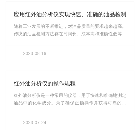
备。这些方法通常需要耗费大量时间和资源，并且存在操
作复杂、易受干扰等问题。为了解决这些挑战，研究者们
应用红外油分析仪实现快速、准确的油品检测
开始探索利用先进的光学技术进行油品质量快速准确检测
的方法。紫外分光是一种基于物质...
随着工业发展的不断推进，对油品质量的要求越来越高。
传统的油品检测方法存在时间长、成本高和准确性低等问
题。然而，通过应用红外油分析仪进行油品检测，可以实
现快速、准确的结果，并具有许多优势。红外油分析仪是
2023-08-16
一种利用红外光谱技术进行物质组分分析的设备。它基于
红外辐射与物质之间的相互作用原理，通过检测样品吸收
红外辐射的能力来确定油品中各种化合物的含量和组成。
红外油分析仪在油品检测中的作用1.快速性：相比传统的
红外油分析仪的操作规程
化学分析方法，该仪器具有快速分析的优势。它可以在几
秒钟内提供结果，大大节省了时...
红外油分析仪是一种常用的仪器，用于快速和准确地测定
油品中的化学成分。为了确保正确操作并获得可靠的结
果，以下是该分析仪的操作规程：1.准备工作：-确保红外
油分析仪处于良好的工作状态，并检查是否有任何损坏或
2023-07-24
故障。-清洁仪器的工作表面，并确保没有杂质或油渍。-准
备样品，并将其放置在干燥、无尘的环境中。2.仪器设