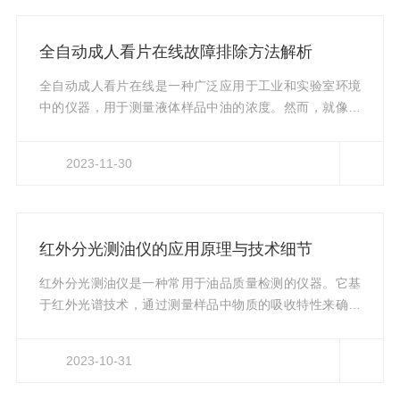
以计算出油的浓度。该设备采用全自动化设计，具有快
速、准确、方便等优点。在仪器的内部，装有高精度紫外
全自动成人看片在线故障排除方法解析
光源、分光系统、光电检测器等关键部件。仪器通过电脑
控制，能够自动完成校准、测量、...
全自动成人看片在线是一种广泛应用于工业和实验室环境
中的仪器，用于测量液体样品中油的浓度。然而，就像其
他复杂的仪器一样，全自动成人看片在线也可能会出现故
障。在本文中，黄色免费看片将详细探讨一些常见的故障
2023-11-30
排除方法，以帮助用户尽快解决问题。1.检查电源和连
接：首先，确保仪器的电源完好并正确接线。检查电源线
是否连接稳固，并检查插头和插座是否正常工作。2.校准
仪器：全自动成人看片在线通常需要定期校准，以确保准
红外分光测油仪的应用原理与技术细节
确性和可靠性。请按照用户手册提供的说明进行校准操
作，并检查校准试剂的过期日期。3...
红外分光测油仪是一种常用于油品质量检测的仪器。它基
于红外光谱技术，通过测量样品中物质的吸收特性来确定
其组成和浓度。红外分光测油仪的原理是基于物质对红外
辐射的吸收特性。红外光谱范围包括近红外、中红外和远
2023-10-31
红外三个区域，每个区域对应不同的分子振动和转动模
式。油品中的化学键和功能团会在特定波长的红外光下发