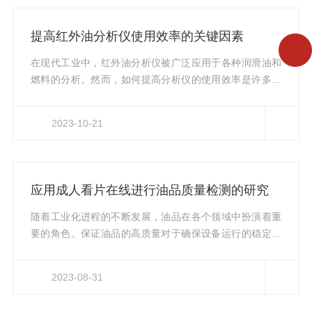
生振动，从而吸收特定的红外光谱。通过测量被样品吸收
的红外光强度，可以得到样品的光谱图像。红外分光测油
提高红外油分析仪使用效率的关键因素
仪通常采用傅里叶变换红外光谱仪（FT-IR）技术。该技术
利用干涉仪和光学探测器实现...
在现代工业中，红外油分析仪被广泛应用于各种润滑油和
燃料的分析。然而，如何提高分析仪的使用效率是许多工
程师和操作人员关注的问题。本文将探讨一些关键因素，
帮助您更好地利用红外油分析仪。1.选择合适的仪器型号
2023-10-21
在使用分析仪之前，首先需要选择合适的仪器型号。根据
分析要求和样品类型，选择具有适当测量范围和分辨率的
仪器。确保所选仪器能够满足您的需求，并提供准确的分
析结果。2.准备样品样品的准备对于分析仪的使用效率至
应用成人看片在线进行油品质量检测的研究
关重要。确保样品的取样过程符合标准操作程序，避免污
染和误差的发生。同时，注意...
随着工业化进程的不断发展，油品在各个领域中扮演着重
要的角色。保证油品的高质量对于确保设备运行的稳定性
和可靠性至关重要。因此，开展油品质量检测的研究具有
重要意义。本文介绍了一种新颖且高效的方法——应用成
2023-08-31
人看片在线进行油品质量检测的研究。传统的油品质量检
测方法主要依赖于复杂的化学分析技术和昂贵的实验设