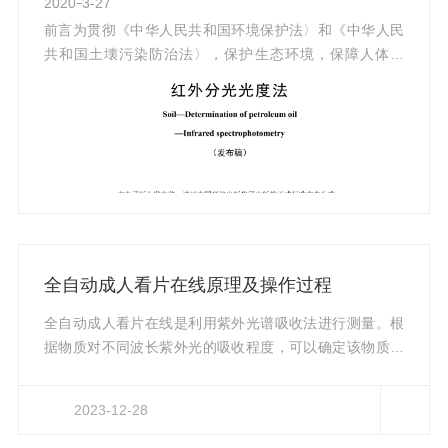
2020
3-27
前言为贯彻《中华人民共和国环境保护法〉和《中华人民
共和国土壊污染防治法〉，保护生态环境，保障人体健
康，规范土壊中石油类的测定方法，制定本标准。本标准
规定了测定土壊中石油类的红外分光光度法。本标准为*发
布。本标准由生态环境部生态环境监测司、法规与标准司
组织制订。本标准起草单位：辽宁省鞍山生态环境监测中
心。本标准验证单位：辽宁省生态环境监测中心、辽宁省
沈阳生态环境监测中心、长春市环境监测中心站、辽宁省
大连生态环境监测中心、辽宁省辽阳生态环境监测中心和
辽宁省盘锦生态环境监测中心。本...
全自动成人看片在线原理及操作过程
全自动成人看片在线是利用紫外光谱吸收法进行测量。根
据物质对不同波长紫外光的吸收程度，可以确定该物质的
成分与浓度。对于油类物质，其分子结构中的芳香烃和共
轭双键对紫外光具有较强的吸收能力。当一束紫外光通过
2023-12-28
油类物质时，油类物质对紫外光的吸收程度与油的浓度成
正比。因此，通过测量紫外光通过油类物质后的光强，可