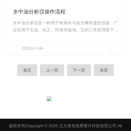
置：-打开红外油分析仪，并进行预热。根据仪器的说明
书，确保仪器达到所需的工作温度。-设置仪器的参数，包
水中油分析仪操作流程
括扫描范围、积分时间和解析度等，以适应所要测试的样
品类型和目的。3.样品...
水中油分析仪是一种用于检测水与油分离程度的仪器，广
泛应用于石油、化工、环保等领域。它的工作原理基于光
学技术或化学分析方法。其中，光学技术包括紫外-可见光
谱、红外光谱和激光诱导荧光等。这些技术可以通过测量
2023-07-06
样品中油分子吸收或发射的特定波长光线来确定油的浓
度。化学分析方法则通过与油分子发生特定反应，如溶剂
萃取、色谱分析或电化学测量等，来获取准确的油分析结
首页
上一页
下一页
末页
果。下面介绍一下该仪器的操作流程：1.准备工作：确认
仪器正常运行，校准仪器所需的控制参数，如温度和压力
设置。2.样品采集：从待测试...
扫一扫，关注黄色免费看片
版权所有Copyright © 2026 北京黄色免费看片科技有限公司 All