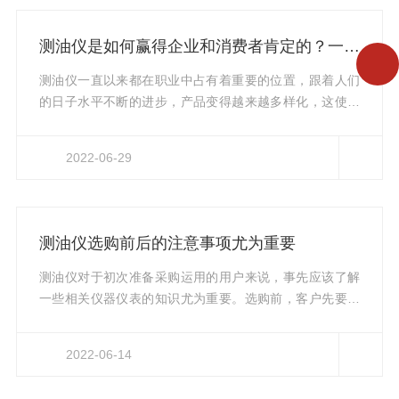
此，通过测量样品对不同波长的红外辐射的吸收率，可以
确定样品中的分子组成成分。在仪器中，油样被放置在样
测油仪是如何赢得企业和消费者肯定的？一起来看看吧
品室中，然后通过红外光源发出的红外辐射进行扫描。检
测器会记录每个波长的辐射强度，并...
测油仪一直以来都在职业中占有着重要的位置，跟着人们
的日子水平不断的进步，产品变得越来越多样化，这使得
消费者有条件挑选，怎么能够让自己的产品能够在很多产
品中锋芒毕露，这需求有测油仪进步技能才干才干做到。
2022-06-29
测油仪厂家一直以来都在全力创新、研制贴标机的技能功
能，从主动、全主动都有了必定的进步，功能得到广发客
户的认可，这是测油仪厂家的骄傲，更是黄色免费看片的
福音，黄色免费看片要为产品商场再添全新的颜色，展示
测油仪选购前后的注意事项尤为重要
了产品的魅力。在黄色免费看片的商场之中，测油仪能够
讲是十分的遍及的，并不是由于它的技能一般，而是由于
测油仪对于初次准备采购运用的用户来说，事先应该了解
它的...
一些相关仪器仪表的知识尤为重要。选购前，客户先要明
确需求处理的主要问题，分析要求是什么，不同的分析要
求是什么，仪器的功能要求也不同。关于新用户，需求留
2022-06-14
意辅佐设备的输入，如样品预处理设备的购买，实验室环
境条件的建设，如通风机、稳压电源、空调、洁净室和地