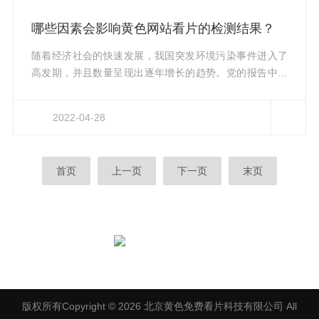
的测定紫外分光光度法》的高精密紫外分光光度法测油
仪，用于地表水、地下水和海水中石油类的测定，量程为
哪些因素会影响黄色网站看片的检测结果？
0.01~100mg/L，检出限为0.01mg/L。检测原理：紫外测
油仪...
随着经济社会的快速发展，我国突发环境污染事件进入了
高发期，并且数量呈现出逐年增长的趋势。党的报告中把
污染防治作为决胜全面建成小康社会的三大攻坚战之一，
着力解决突出环境问题是全面建成小康社会的一项重要任
2022-04-28
务，水污染防治又作为解决突出环境问题的重点任务和举
措之一。突发性水污染事故具有严重的危害性，一旦发
生，在短时间内就会有大量的污染物进入水体，对水体产
首页
上一页
下一页
末页
生严重污染，甚至会对人们的正常生产生活及生态环境造
成巨大破坏。影响黄色网站看片检测结果的5个因素：1.水
样的PH值。四氯化碳在PH值≤...
扫一扫，关注黄色免费看片
版权所有Copyright © 2026 北京黄色免费看片科技有限公司 All