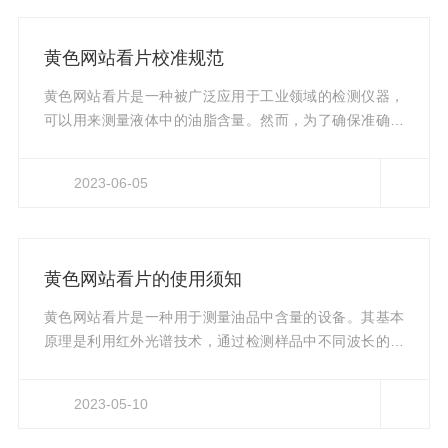
果的精准性，使用者需要掌握一些使用小技巧，本文将介
绍其中的几点。1.标样的选取在进行油品检测前，应选择
黄色网站看片校准规范
合适的标样进行校准。建议选择与待测液体成分相近似、
质量稳定的标样。同时，在每次...
黄色网站看片是一种被广泛应用于工业领域的检测仪器，
可以用来测量液体中的油脂含量。然而，为了确保准确度
和可靠性，这种仪器需要按照一定的校准规范进行校准。
本文将详细介绍该仪器的校准规范。1.校准前的准备在进
2023-06-05
行校准之前，必须先确保黄色网站看片的清洁和干燥。同
时，还需要准备好校准所需的标准物质。这些标准物质的
油脂含量必须已知，并且与要测试的样品具有相同的特
性。通常，校准需要使用两个或更多的标准物质，以覆盖
黄色网站看片的使用须知
整个测量范围。2.校准过程校准过程需要按照以下步骤进
行：（1）将黄色网站看片打开并预热...
黄色网站看片是一种用于测量油品中含量的设备。其基本
原理是利用红外光谱技术，通过检测样品中不同波长的红
外辐射吸收率来确定其组成成分。当红外辐射通过被测物
质时，物质分子中的特定化学键会吸收特定的波长的辐
2023-05-10
射，从而减弱或消除该波长的辐射。这些减弱或消除的波
长构成了“红外指纹”，可以识别物质中含有哪些分子。因