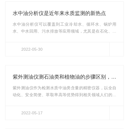
线。为了保证长期运转，仪器的功率将得到充分发挥。在
选择测油仪时，需求检测三波数，并具有光谱和三波数检
水中油分析仪是近年来水质监测的新热点
测数据。不然，不松散油检测器很可能不符合国家标准。
选择价格适中、性能*、*高的产...
水中油分析仪可以覆盖到工业冷却水、循环水、锅炉用
水、中水回用、污水排放等应用领域，尤其是在石化、炼
油等行业的循环水处理领域。同时水中油也是地表水监测
的一项重要指标。在工业循环冷却水中，水中油的监测极
2022-05-30
为重要。水中的油分主要来自于冷热交换时的换热器。以
炼油厂为例，随着换热设备运行周期的不断增长，换热器
不断老化，再加上物料腐蚀、操作波动等因素，导致换热
设备的油分泄漏成为炼油生产中常见的问题。泄漏的油分
紫外测油仪测石油类和植物油的步骤区别，小编来和你说说
进入循环水系统后，水中油分析仪致使循环水水质恶化，
水处理难度加大，水体平衡被破坏，...
紫外测油仪作为检测水质中油类含量的精密仪器，以全自
动化、安全简便、萃取率高等优势得到相关领域人们的喜
爱。今天小编就和大家来说说紫外测油仪测石油类和植物
油的步骤有哪些区别，以便大家更好地使用。紫外测油仪
2022-05-17
是一款用正己烷萃取剂替代红外法四氯化碳萃取剂，满足
石油类新国标满足石油类新国标《HJ970-2018水质石油类