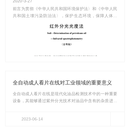
2020
3-27
前言为贯彻《中华人民共和国环境保护法〉和《中华人民
共和国土壊污染防治法〉，保护生态环境，保障人体健
康，规范土壊中石油类的测定方法，制定本标准。本标准
规定了测定土壊中石油类的红外分光光度法。本标准为*发
布。本标准由生态环境部生态环境监测司、法规与标准司
组织制订。本标准起草单位：辽宁省鞍山生态环境监测中
心。本标准验证单位：辽宁省生态环境监测中心、辽宁省
沈阳生态环境监测中心、长春市环境监测中心站、辽宁省
大连生态环境监测中心、辽宁省辽阳生态环境监测中心和
辽宁省盘锦生态环境监测中心。本...
全自动成人看片在线对工业领域的重要意义
全自动成人看片在线是现代化油品检测技术中的一种重要
设备，其能够通过紫外分光技术对油品中含有的杂质进行
检测和分析。该仪器具有自动进样、自动清洗和自动校准
等功能，可以大大提高测试效率和准确性。在使用过程
2023-06-14
中，只需将待测试的润滑油样品注入样品室，启动仪器即
可自动完成所有测试过程，并输出结果。为了确保检测结