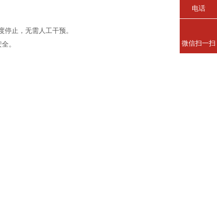
电话
0度停止，无需人工干预。
微信扫一扫
安全。