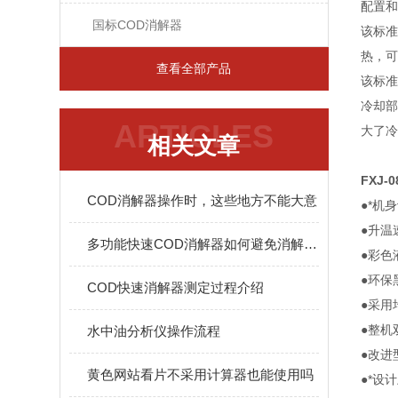
配置和
国标COD消解器
该标准
热，可
查看全部产品
该标准
冷却部
ARTICLES
大了冷
相关文章
FXJ-
COD消解器操作时，这些地方不能大意
●*机
●升温
多功能快速COD消解器如何避免消解器炸裂？
●彩色
●环保
COD快速消解器测定过程介绍
●采用
●整机
水中油分析仪操作流程
●改进
黄色网站看片不采用计算器也能使用吗
●*设