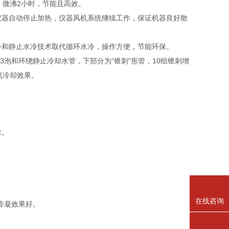
，微沸2小时，节能且高效。
仪器自动停止加热，仪器风机系统继续工作，保证机器良好散
冷和静止水冷技术取代循环水冷，操作方便，节能环保。
泡和环绕静止冷却水管，下部分为"锥刺"形管，10组锥刺增
流冷却效果。
术。
在线咨询
冷凝效果好。