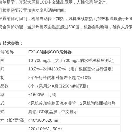
简单易学，真彩大屏幕LCD中文液晶显示，人性化菜单设计。
可根据需要设置加热功率和消解时间。
设置消解时间到，机器自动停止加热，风机继续散热到加热板温度低于5
安全保护功能，当加热盘表面温度超过500度，机器自动断电，确保人身
08
技术参数：
号/名称
FXJ-08
国标COD消解器
范围
10-700mg/L
（大于700mg/L的水样稀释后测定）
时间
10
分钟-2小时30分钟（用户根据需求自行设定）
控制
8
个平行样的相对偏差不超过±10%
样品数
8
个（采用24#磨口250ml锥形瓶）
功率
≤1600W，可调
方式
4
风机冷却锥刺回流冷凝管，2风机陶瓷面板散热
方式
真彩LCD液晶屏，中文显示
寸（长*宽*高）
440*300*620mm
220±10%V
，50Hz