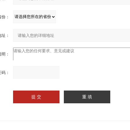
省份：
地址：
说明：
证码：
请
输
入
计算结果（填写阿拉伯数
字），如：三加四=7