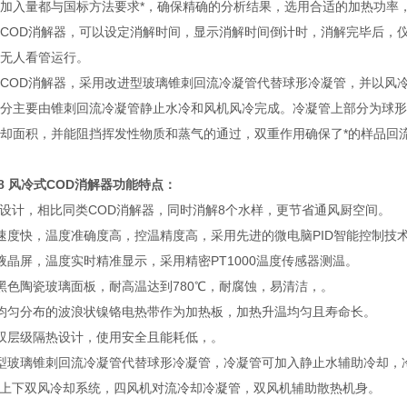
加入量都与国标方法要求*，确保精确的分析结果，选用合适的加热功率
COD消解器，可以设定消解时间，显示消解时间倒计时，消解完毕后，
无人看管运行。
COD消解器，采用改进型玻璃锥刺回流冷凝管代替球形冷凝管，并以风
分主要由锥刺回流冷凝管静止水冷和风机风冷完成。冷凝管上部分为球形3
却面积，并能阻挡挥发性物质和蒸气的通过，双重作用确保了*的样品回
08
风冷式COD消解器
功能特点：
身设计，相比同类COD消解器，同时消解8个水样，更节省通风厨空间。
速度快，温度准确度高，控温精度高，采用先进的微电脑PID智能控制技
液晶屏，温度实时精准显示，采用精密PT1000温度传感器测温。
黑色陶瓷玻璃面板，耐高温达到780℃，耐腐蚀，易清洁，。
均匀分布的波浪状镍铬电热带作为加热板，加热升温均匀且寿命长。
双层级隔热设计，使用安全且能耗低，。
型玻璃锥刺回流冷凝管代替球形冷凝管，冷凝管可加入静止水辅助冷却，
计上下双风冷却系统，四风机对流冷却冷凝管，双风机辅助散热机身。