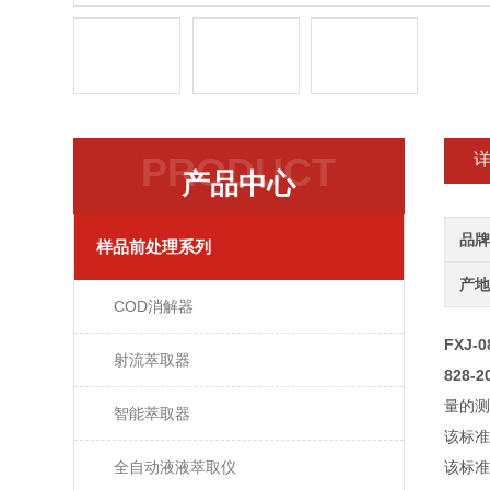
PRODUCT
产品中心
品牌
样品前处理系列
产地
COD消解器
FXJ-
射流萃取器
828
量的测
智能萃取器
该标准
全自动液液萃取仪
该标准