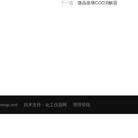
下一篇：
微晶玻璃COD消解器
发区顺仁路53号1幢
扫一扫，关注黄色免
费看片
temap.xml
技术支持：
化工仪器网
管理登陆