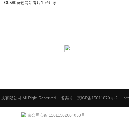
：
OL580黄色网站看片生产厂家
资讯热线
地址：北京市顺义区林河工业开
-8033-726
邮箱：fxsskj@126.com
522157860
传真：86-010-89405991
有限公司 All Right Reserved
备案号：京ICP备15011870号-2
si
京公网安备 11011302004053号