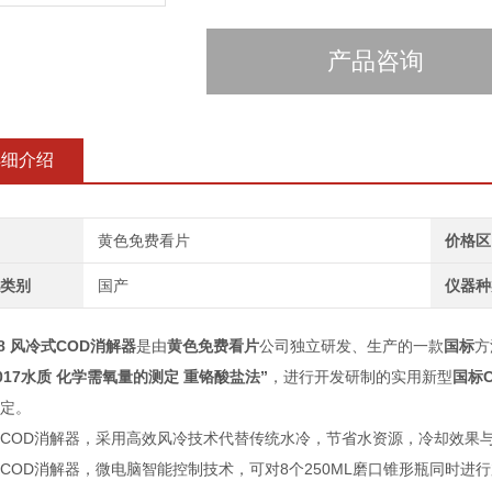
产品咨询
详细介绍
黄色免费看片
价格区
类别
国产
仪器种
08
风冷式COD消解器
是由
黄色免费看片
公司独立研发、生产的一款
国标
方
-2017水质 化学需氧量的测定 重铬酸盐法”
，进行开发研制的实用新型
国标
定。
COD消解器，采用高效风冷技术代替传统水冷，节省水资源，冷却效果与
COD消解器，微电脑智能控制技术，可对8个250ML磨口锥形瓶同时进行加