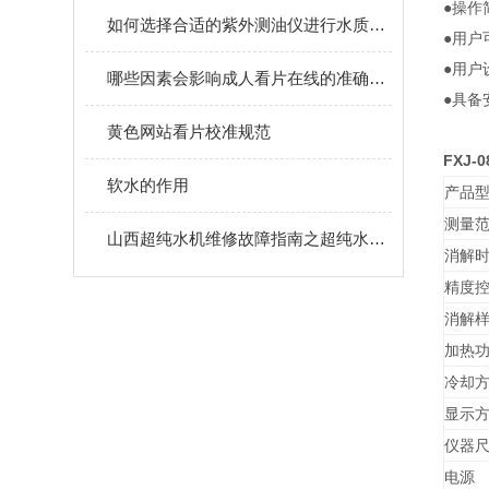
●操作
如何选择合适的紫外测油仪进行水质检测？
●用户
●用户
哪些因素会影响成人看片在线的准确性？
●具备
黄色网站看片校准规范
FXJ-
软水的作用
产品型
测量
山西超纯水机维修故障指南之超纯水机漏水原因分析
消解
精度
消解
加热
冷却
显示
仪器尺
电源