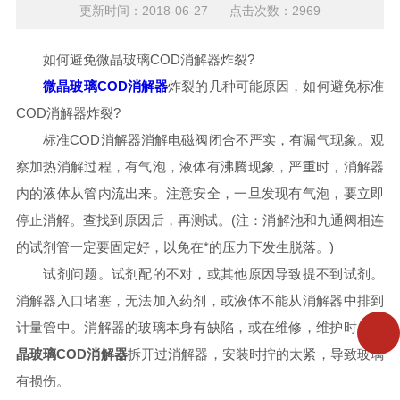
更新时间：2018-06-27 点击次数：2969
如何避免微晶玻璃COD消解器炸裂?
微晶玻璃COD消解器
炸裂的几种可能原因，如何避免标准
COD消解器炸裂?
标准COD消解器消解电磁阀闭合不严实，有漏气现象。观
察加热消解过程，有气泡，液体有沸腾现象，严重时，消解器
内的液体从管内流出来。注意安全，一旦发现有气泡，要立即
停止消解。查找到原因后，再测试。(注：消解池和九通阀相连
的试剂管一定要固定好，以免在*的压力下发生脱落。)
试剂问题。试剂配的不对，或其他原因导致提不到试剂。
消解器入口堵塞，无法加入药剂，或液体不能从消解器中排到
计量管中。消解器的玻璃本身有缺陷，或在维修，维护时，
微
晶玻璃COD消解器
拆开过消解器，安装时拧的太紧，导致玻璃
有损伤。