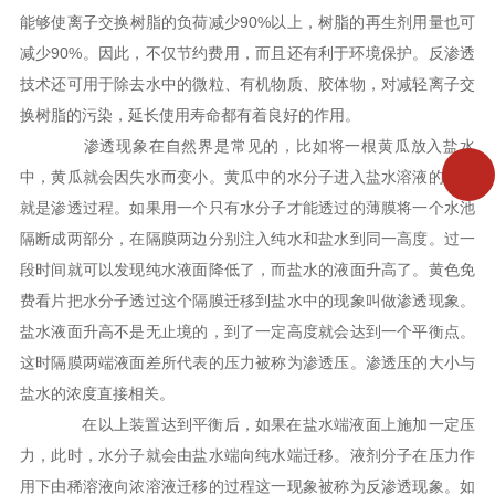
能够使离子交换树脂的负荷减少90%以上，树脂的再生剂用量也可
减少90%。因此，不仅节约费用，而且还有利于环境保护。反渗透
技术还可用于除去水中的微粒、有机物质、胶体物，对减轻离子交
换树脂的污染，延长使用寿命都有着良好的作用。
渗透现象在自然界是常见的，比如将一根黄瓜放入盐水
中，黄瓜就会因失水而变小。黄瓜中的水分子进入盐水溶液的过程
就是渗透过程。如果用一个只有水分子才能透过的薄膜将一个水池
隔断成两部分，在隔膜两边分别注入纯水和盐水到同一高度。过一
段时间就可以发现纯水液面降低了，而盐水的液面升高了。黄色免
费看片把水分子透过这个隔膜迁移到盐水中的现象叫做渗透现象。
盐水液面升高不是无止境的，到了一定高度就会达到一个平衡点。
这时隔膜两端液面差所代表的压力被称为渗透压。渗透压的大小与
盐水的浓度直接相关。
在以上装置达到平衡后，如果在盐水端液面上施加一定压
力，此时，水分子就会由盐水端向纯水端迁移。液剂分子在压力作
用下由稀溶液向浓溶液迁移的过程这一现象被称为反渗透现象。如