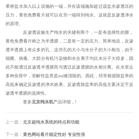
果将盐水加入以上设施的一端，并在该端施加超过该盐水渗透压的
压力，黄色免费看片就可以在另一端得到纯水。这就是反渗透净水
的原理。
反渗透设施生产纯水的关键有两个，一是有选择性的膜，
黄色免费看片称之为半透膜，二是有一定的压力。简单地说，反渗
透半透膜上有众多的孔，这些孔的大小与水分子的大小相当，由于
细菌、病毒、大部分有机污染物和水合离子均比水分子大得多，因
此不能透过反渗透半透膜而与透过反渗透膜的水相分离。在水里众
多种杂质中，溶解性盐类是zui难清除的。因此，经常根据除盐率的
高低来确定反渗透的净水效果。反渗透除盐率的高低主要决定于反
渗透半透膜的选择性。
更多
北京纯水机
产品详细，!
上一篇：
北京超纯水系统的特点和功能
下一篇：
黄色网站看片稳定性好 专业性强